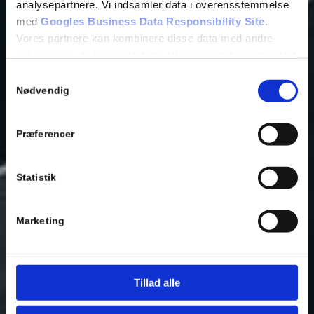
analysepartnere. Vi indsamler data i overensstemmelse
med
Googles Business Data Responsibility Site
.
Vores partnere kan kombinere disse data med andre
oplysninger, du har givet dem, eller som de har indsamlet
fra din brug af deres tjenester.
Samtykkevalg
Nødvendig
Se Cookie & Privatlivspolitik
her
Præferencer
Statistik
Marketing
Tillad alle