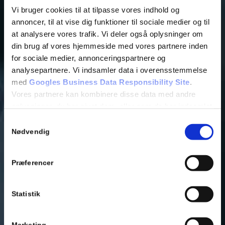
Vi bruger cookies til at tilpasse vores indhold og
annoncer, til at vise dig funktioner til sociale medier og til
at analysere vores trafik. Vi deler også oplysninger om
din brug af vores hjemmeside med vores partnere inden
for sociale medier, annonceringspartnere og
analysepartnere. Vi indsamler data i overensstemmelse
med
Googles Business Data Responsibility Site
.
Vores partnere kan kombinere disse data med andre
oplysninger, du har givet dem, eller som de har indsamlet
fra din brug af deres tjenester.
Samtykkevalg
Nødvendig
Se Cookie & Privatlivspolitik
her
Præferencer
Statistik
Marketing