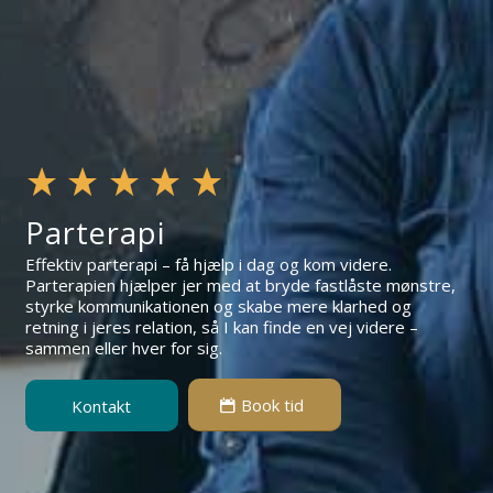
Parterapi
Effektiv parterapi – få hjælp i dag og kom videre.
Parterapien hjælper jer med at bryde fastlåste mønstre,
styrke kommunikationen og skabe mere klarhed og
retning i jeres relation, så I kan finde en vej videre –
sammen eller hver for sig.
Book tid
Kontakt